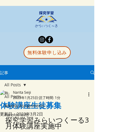
無料体験申し込み
記事
All Posts
Narita Seiji
All Posts
2023年1月25日
読了時間: 1分
体験講座生徒募集
Weekly Assignments
更新日：
2023年3月2日
Parents Info
探究学習みらいつくーる3
月体験講座実施中